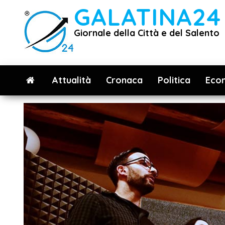
Vai
GALATINA24
al
Giornale della Città e del Salento
contenuto
Attualità
Cronaca
Politica
Eco