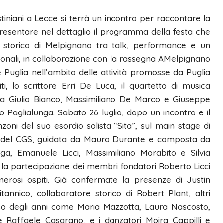
stiniani a Lecce si terrà un incontro per raccontare la
resentare nel dettaglio il programma della festa che
o storico di Melpignano tra talk, performance e un
zionali, in collaborazione con la rassegna AMelpignano
 Puglia nell’ambito delle attività promosse da Puglia
i, lo scrittore Erri De Luca, il quartetto di musica
da Giulio Bianco, Massimiliano De Marco e Giuseppe
 Paglialunga. Sabato 26 luglio, dopo un incontro e il
nzoni del suo esordio solista “Sita”, sul main stage di
ne del CGS, guidata da Mauro Durante e composta da
nga, Emanuele Licci, Massimiliano Morabito e Silvia
 la partecipazione dei membri fondatori Roberto Licci
rosi ospiti. Già confermate la presenze di Justin
annico, collaboratore storico di Robert Plant, altri
rso degli anni come Maria Mazzotta, Laura Nascosto,
 Raffaele Casarano, e i danzatori Moira Cappilli e