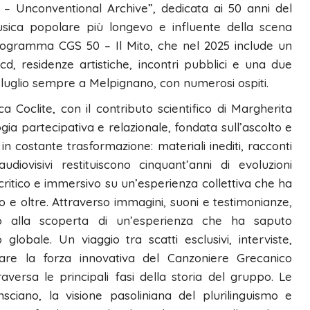
o – Unconventional Archive”, dedicata ai 50 anni del
usica popolare più longevo e influente della scena
programma CGS 50 – Il Mito, che nel 2025 include un
d, residenze artistiche, incontri pubblici e una due
6 luglio sempre a Melpignano, con numerosi ospiti.
Coclite, con il contributo scientifico di Margherita
ia partecipativa e relazionale, fondata sull’ascolto e
in costante trasformazione: materiali inediti, racconti
audiovisivi restituiscono cinquant’anni di evoluzioni
 critico e immersivo su un’esperienza collettiva che ha
nto e oltre. Attraverso immagini, suoni e testimonianze,
co alla scoperta di un’esperienza che ha saputo
globale. Un viaggio tra scatti esclusivi, interviste,
are la forza innovativa del Canzoniere Grecanico
raversa le principali fasi della storia del gruppo. Le
msciano, la visione pasoliniana del plurilinguismo e