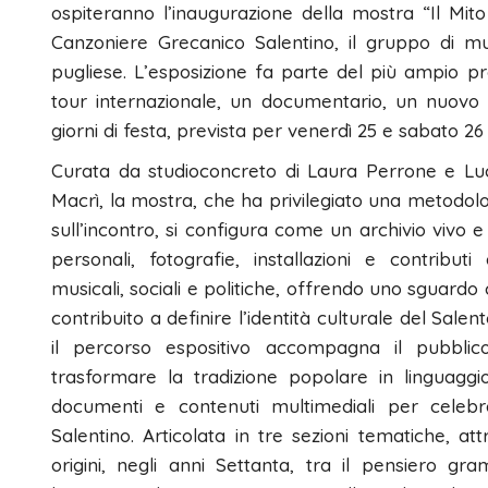
ospiteranno l’inaugurazione della mostra “Il Mit
Canzoniere Grecanico Salentino, il gruppo di m
pugliese. L’esposizione fa parte del più ampio 
tour internazionale, un documentario, un nuovo c
giorni di festa, prevista per venerdì 25 e sabato 2
Curata da studioconcreto di Laura Perrone e Luca 
Macrì, la mostra, che ha privilegiato una metodolog
sull’incontro, si configura come un archivio vivo e 
personali, fotografie, installazioni e contributi 
musicali, sociali e politiche, offrendo uno sguardo
contribuito a definire l’identità culturale del Sale
il percorso espositivo accompagna il pubbli
trasformare la tradizione popolare in linguaggio 
documenti e contenuti multimediali per celebr
Salentino. Articolata in tre sezioni tematiche, att
origini, negli anni Settanta, tra il pensiero gra