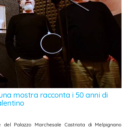
 una mostra racconta i 50 anni di
alentino
le del Palazzo Marchesale Castriota di Melpignano