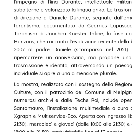
l’impegno di Rina Durante, intellettuale milit
subalterne e valorizzato la lingua grika. Le trasfo
di direzione a Daniele Durante, segnate dall’em
tarantismo, documentato da Georges Lapassade
Tarantism di Joachim Koester. Infine, la fase c
Horizons, che racconta l’evoluzione recente della
2007 al padre Daniele (scomparso nel 2021). 
ripercorrere un anniversario, ma propone una r
trasmissione e identità, attraversando un paesag
individuale si apre a una dimensione plurale.
La mostra, realizzata con il sostegno della Region
Culture, con il patrocinio del Comune di Melpign
numerosi archivi e dalle Teche Rai, include oper
Santomauro, l’installazione multimediale a cura 
Xgraph e Multiservice-Eco. Aperta con ingresso liber
21:30), mercoledì e giovedì (dalle 18:00 alle 21:30) e
18:00 alle 21:30), sarà visitabile fino al 17 agosto.