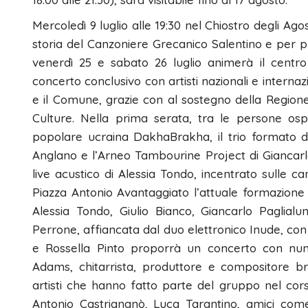
Mercoledì 9 luglio alle 19:30 nel Chiostro degli Ago
storia del Canzoniere Grecanico Salentino e per p
venerdì 25 e sabato 26 luglio animerà il centr
concerto conclusivo con artisti nazionali e interna
e il Comune, grazie con al sostegno della Regione
Culture. Nella prima serata, tra le persone ospit
popolare ucraina DakhaBrakha, il trio formato 
Anglano e l’Arneo Tambourine Project di Giancarlo
live acustico di Alessia Tondo, incentrato sulle ca
Piazza Antonio Avantaggiato l’attuale formazio
Alessia Tondo, Giulio Bianco, Giancarlo Paglialu
Perrone, affiancata dal duo elettronico Inude, con
e Rossella Pinto proporrà un concerto con nume
Adams, chitarrista, produttore e compositore brit
artisti che hanno fatto parte del gruppo nel co
Antonio Castrignanò, Luca Tarantino, amici come