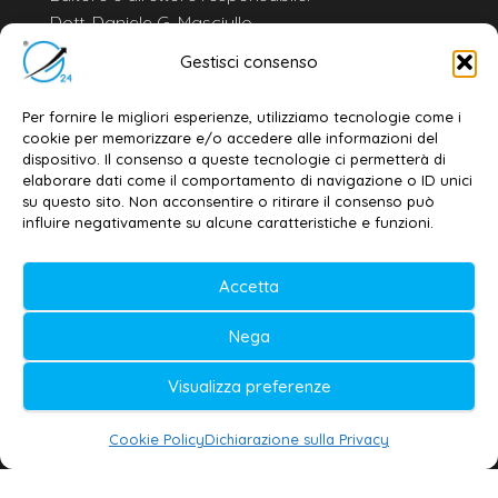
Dott. Daniele G. Masciullo
Email:
redazione@galatina24.it
Gestisci consenso
Contatti
–
Disclaimer
Per fornire le migliori esperienze, utilizziamo tecnologie come i
Privacy policy
–
Cookie policy
cookie per memorizzare e/o accedere alle informazioni del
dispositivo. Il consenso a queste tecnologie ci permetterà di
elaborare dati come il comportamento di navigazione o ID unici
su questo sito. Non acconsentire o ritirare il consenso può
© 2020-2026 | Galatina24 ®
influire negativamente su alcune caratteristiche e funzioni.
Testata iscritta al n. 11/2020 Registro della
Accetta
Stampa Tribunale di Lecce
Editore e direttore responsabile:
Nega
Daniele G. Masciullo
Visualizza preferenze
Galatina24 è marchio registrato dal Ministero
delle Imprese
Cookie Policy
Dichiarazione sulla Privacy