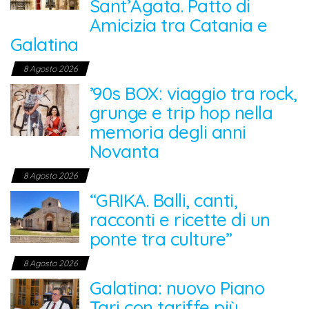
Sant’Agata. Patto di
Amicizia tra Catania e
Galatina
8 Agosto 2026
’90s BOX: viaggio tra rock,
grunge e trip hop nella
memoria degli anni
Novanta
8 Agosto 2026
“GRIKA. Balli, canti,
racconti e ricette di un
ponte tra culture”
8 Agosto 2026
Galatina: nuovo Piano
Tari con tariffe più