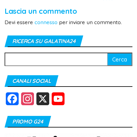
Lascia un commento
Devi essere
connesso
per inviare un commento.
RICERCA SU GALATINA24
Ricerca
per:
CANALI SOCIAL
F
I
X
Y
a
n
o
PROMO G24
c
s
u