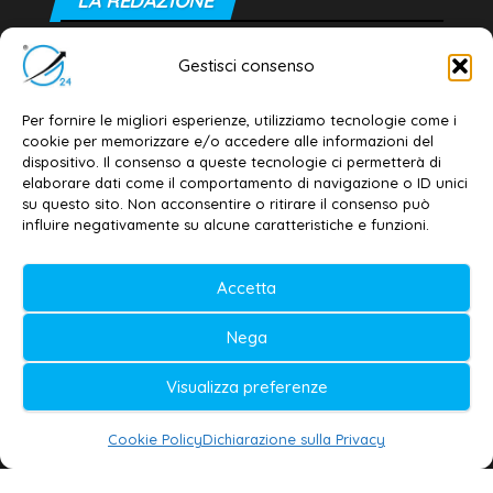
LA REDAZIONE
Editore e direttore responsabile:
Gestisci consenso
Dott. Daniele G. Masciullo
Email:
redazione@galatina24.it
Per fornire le migliori esperienze, utilizziamo tecnologie come i
cookie per memorizzare e/o accedere alle informazioni del
Contatti
–
Disclaimer
dispositivo. Il consenso a queste tecnologie ci permetterà di
elaborare dati come il comportamento di navigazione o ID unici
Privacy policy
–
Cookie policy
su questo sito. Non acconsentire o ritirare il consenso può
influire negativamente su alcune caratteristiche e funzioni.
© 2020-2026 | Galatina24 ®
Accetta
Testata iscritta al n. 11/2020 Registro della
Nega
Stampa Tribunale di Lecce
Editore e direttore responsabile:
Visualizza preferenze
Daniele G. Masciullo
Cookie Policy
Dichiarazione sulla Privacy
Galatina24 è marchio registrato dal Ministero
delle Imprese