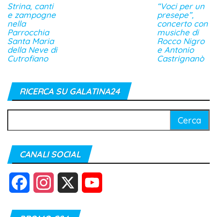
Strina, canti
“Voci per un
e zampogne
presepe”,
nella
concerto con
Parrocchia
musiche di
Santa Maria
Rocco Nigro
della Neve di
e Antonio
Cutrofiano
Castrignanò
RICERCA SU GALATINA24
Ricerca
per:
CANALI SOCIAL
F
I
X
Y
a
n
o