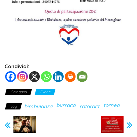
Condividi:
Categoria
Eventi
burraco
torneo
bimbulanza
rotaract
Tag