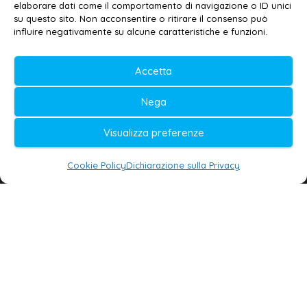
elaborare dati come il comportamento di navigazione o ID unici
Privacy policy
–
Cookie policy
su questo sito. Non acconsentire o ritirare il consenso può
influire negativamente su alcune caratteristiche e funzioni.
© 2020-2026 | Galatina24 ®
Accetta
Testata iscritta al n. 11/2020 Registro della
Nega
Stampa Tribunale di Lecce
Editore e direttore responsabile:
Visualizza preferenze
Daniele G. Masciullo
Cookie Policy
Dichiarazione sulla Privacy
Galatina24 è marchio registrato dal Ministero
delle Imprese