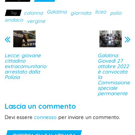
Galatina
liceo
colonna
giornata
polio
Tag
sindaco
vergine
Lecce: giovane
Galatina:
cittadino
Giovedì 27
extracomunitario
ottobre 2022
arrestato dalla
è convocata
Polizia
la
Commissione
speciale
permanente
Lascia un commento
Devi essere
connesso
per inviare un commento.