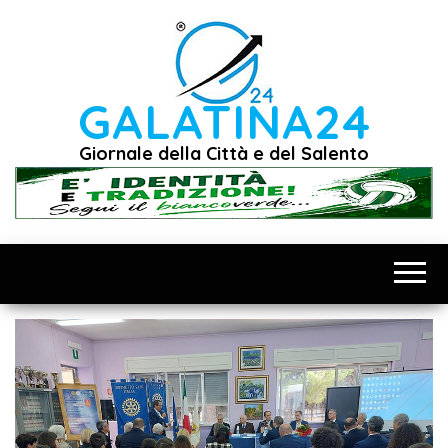
Vai
al
contenuto
GALATINA24
Giornale della Città e del Salento