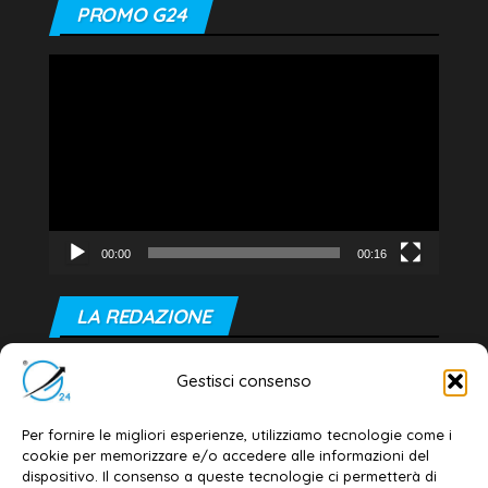
PROMO G24
Video
Player
00:00
00:16
LA REDAZIONE
Editore e direttore responsabile:
Gestisci consenso
Dott. Daniele G. Masciullo
Email:
redazione@galatina24.it
Per fornire le migliori esperienze, utilizziamo tecnologie come i
cookie per memorizzare e/o accedere alle informazioni del
Contatti
–
Disclaimer
dispositivo. Il consenso a queste tecnologie ci permetterà di