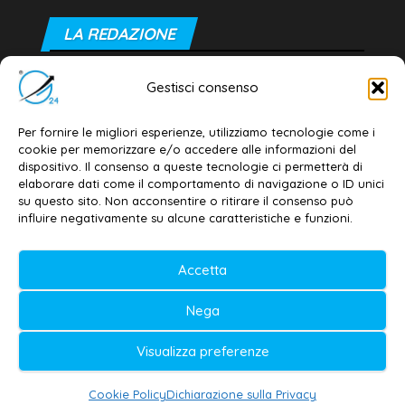
LA REDAZIONE
Editore e direttore responsabile:
Gestisci consenso
Dott. Daniele G. Masciullo
Email:
redazione@galatina24.it
Per fornire le migliori esperienze, utilizziamo tecnologie come i
cookie per memorizzare e/o accedere alle informazioni del
Contatti
–
Disclaimer
dispositivo. Il consenso a queste tecnologie ci permetterà di
elaborare dati come il comportamento di navigazione o ID unici
Privacy policy
–
Cookie policy
su questo sito. Non acconsentire o ritirare il consenso può
influire negativamente su alcune caratteristiche e funzioni.
© 2020-2026 | Galatina24 ®
Accetta
Testata iscritta al n. 11/2020 Registro della
Nega
Stampa Tribunale di Lecce
Editore e direttore responsabile:
Visualizza preferenze
Daniele G. Masciullo
Cookie Policy
Dichiarazione sulla Privacy