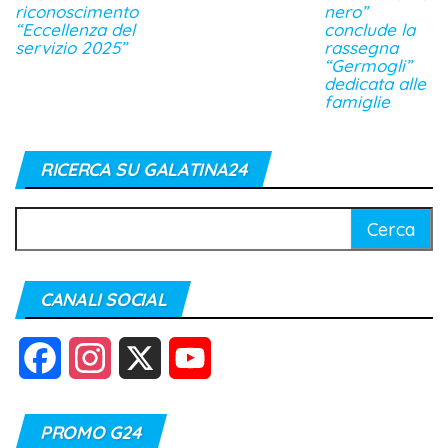
riconoscimento
nero”
“Eccellenza del
conclude la
servizio 2025”
rassegna
“Germogli”
dedicata alle
famiglie
RICERCA SU GALATINA24
Ricerca
per:
CANALI SOCIAL
F
I
X
Y
a
n
o
PROMO G24
c
s
u