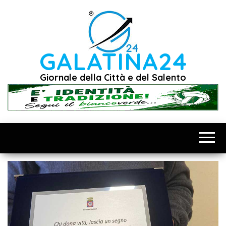
Vai
al
contenuto
GALATINA24
Giornale della Città e del Salento