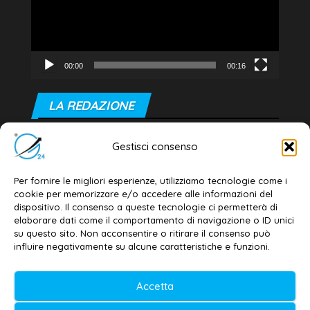
00:00
00:16
LA REDAZIONE
Editore e direttore responsabile:
Gestisci consenso
Dott. Daniele G. Masciullo
Email:
redazione@galatina24.it
Per fornire le migliori esperienze, utilizziamo tecnologie come i
cookie per memorizzare e/o accedere alle informazioni del
Contatti
–
Disclaimer
dispositivo. Il consenso a queste tecnologie ci permetterà di
elaborare dati come il comportamento di navigazione o ID unici
Privacy policy
–
Cookie policy
su questo sito. Non acconsentire o ritirare il consenso può
influire negativamente su alcune caratteristiche e funzioni.
© 2020-2026 | Galatina24 ®
Accetta
Testata iscritta al n. 11/2020 Registro della