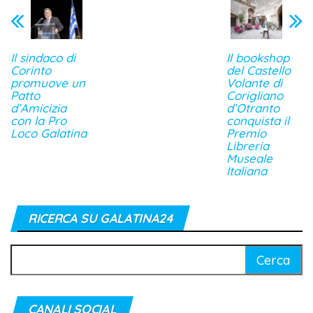
Il sindaco di
Il bookshop
Corinto
del Castello
promuove un
Volante di
Patto
Corigliano
d’Amicizia
d’Otranto
con la Pro
conquista il
Loco Galatina
Premio
Libreria
Museale
Italiana
RICERCA SU GALATINA24
Ricerca
per:
CANALI SOCIAL