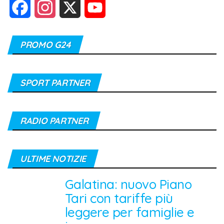
F
I
X
Y
a
n
o
PROMO G24
c
s
u
e
t
T
SPORT PARTNER
b
a
u
o
g
b
RADIO PARTNER
o
r
e
k
a
C
ULTIME NOTIZIE
m
h
Galatina: nuovo Piano
Tari con tariffe più
a
leggere per famiglie e
n