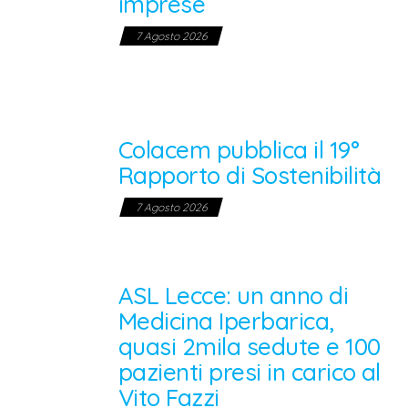
imprese
n
7 Agosto 2026
e
l
Colacem pubblica il 19°
Rapporto di Sostenibilità
7 Agosto 2026
ASL Lecce: un anno di
Medicina Iperbarica,
quasi 2mila sedute e 100
pazienti presi in carico al
Vito Fazzi