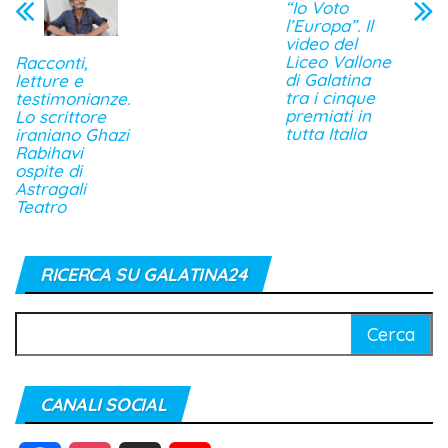
“Io Voto
l’Europa”. Il
video del
Liceo Vallone
Racconti,
di Galatina
letture e
tra i cinque
testimonianze.
premiati in
Lo scrittore
tutta Italia
iraniano Ghazi
Rabihavi
ospite di
Astragali
Teatro
RICERCA SU GALATINA24
Ricerca
per:
CANALI SOCIAL