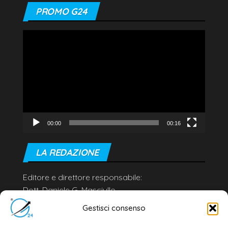
PROMO G24
Video
Player
00:00
00:16
LA REDAZIONE
Editore e direttore responsabile:
Dott. Daniele G. Masciullo
Email:
redazione@galatina24.it
Gestisci consenso
Contatti
–
Disclaimer