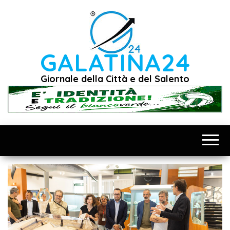
Vai
al
contenuto
GALATINA24
Giornale della Città e del Salento