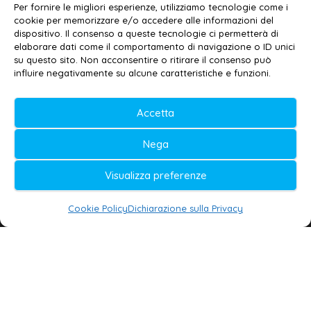
Per fornire le migliori esperienze, utilizziamo tecnologie come i
Privacy policy
–
Cookie policy
cookie per memorizzare e/o accedere alle informazioni del
dispositivo. Il consenso a queste tecnologie ci permetterà di
elaborare dati come il comportamento di navigazione o ID unici
su questo sito. Non acconsentire o ritirare il consenso può
© 2020-2026 | Galatina24 ®
influire negativamente su alcune caratteristiche e funzioni.
Testata iscritta al n. 11/2020 Registro della
Accetta
Stampa Tribunale di Lecce
Editore e direttore responsabile:
Nega
Daniele G. Masciullo
Visualizza preferenze
Galatina24 è marchio registrato dal Ministero
delle Imprese
Cookie Policy
Dichiarazione sulla Privacy