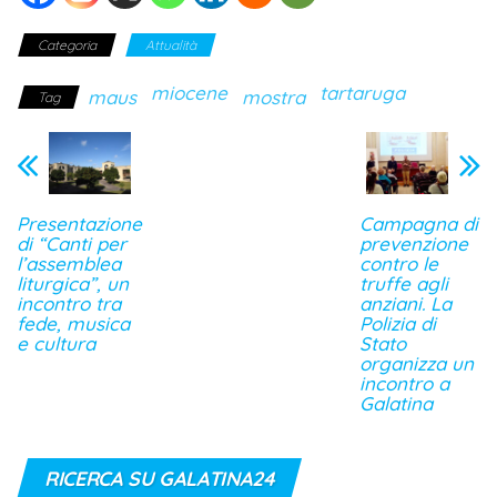
Categoria
Attualità
miocene
tartaruga
maus
mostra
Tag
Presentazione
Campagna di
di “Canti per
prevenzione
l’assemblea
contro le
liturgica”, un
truffe agli
incontro tra
anziani. La
fede, musica
Polizia di
e cultura
Stato
organizza un
incontro a
Galatina
RICERCA SU GALATINA24