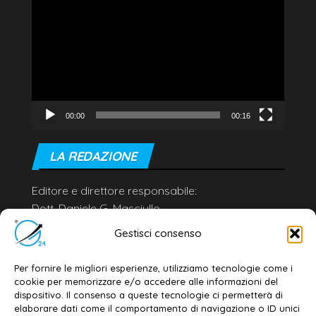
Player
00:00
00:16
LA REDAZIONE
Editore e direttore responsabile:
Dott. Daniele G. Masciullo
Email:
redazione@galatina24.it
Gestisci consenso
Contatti
–
Disclaimer
Per fornire le migliori esperienze, utilizziamo tecnologie come i
Privacy policy
–
Cookie policy
cookie per memorizzare e/o accedere alle informazioni del
dispositivo. Il consenso a queste tecnologie ci permetterà di
elaborare dati come il comportamento di navigazione o ID unici