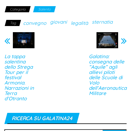
Categoria
Salento
giovani
sternatia
convegno
legalità
Tag
La tappa
Galatina:
salentina
consegna delle
dello Strega
”Aquile” agli
Tour per il
allievi piloti
festival
delle Scuole di
Armonia.
Volo
Narrazioni in
dell’Aeronautica
Terra
Militare
d’Otranto
RICERCA SU GALATINA24