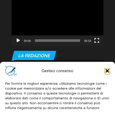
Player
00:00
00:16
LA REDAZIONE
Editore e direttore responsabile:
Gestisci consenso
Dott. Daniele G. Masciullo
Email:
redazione@galatina24.it
Per fornire le migliori esperienze, utilizziamo tecnologie come i
cookie per memorizzare e/o accedere alle informazioni del
Contatti
–
Disclaimer
dispositivo. Il consenso a queste tecnologie ci permetterà di
elaborare dati come il comportamento di navigazione o ID unici
Privacy policy
–
Cookie policy
su questo sito. Non acconsentire o ritirare il consenso può
influire negativamente su alcune caratteristiche e funzioni.