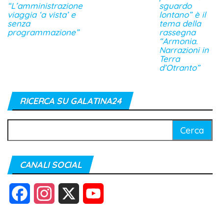
“L’amministrazione
sguardo
viaggia ‘a vista’ e
lontano” è il
senza
tema della
programmazione”
rassegna
“Armonia.
Narrazioni in
Terra
d’Otranto”
RICERCA SU GALATINA24
Ricerca
per:
CANALI SOCIAL
F
I
X
Y
a
n
o