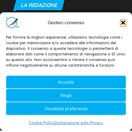
LA REDAZIONE
Editore e direttore responsabile:
Gestisci consenso
Dott. Daniele G. Masciullo
Email:
redazione@galatina24.it
Per fornire le migliori esperienze, utilizziamo tecnologie come i
cookie per memorizzare e/o accedere alle informazioni del
Contatti
–
Disclaimer
dispositivo. Il consenso a queste tecnologie ci permetterà di
elaborare dati come il comportamento di navigazione o ID unici
Privacy policy
–
Cookie policy
su questo sito. Non acconsentire o ritirare il consenso può
influire negativamente su alcune caratteristiche e funzioni.
© 2020-2026 | Galatina24 ®
Accetta
Testata iscritta al n. 11/2020 Registro della
Nega
Stampa Tribunale di Lecce
Editore e direttore responsabile:
Visualizza preferenze
Daniele G. Masciullo
Cookie Policy
Dichiarazione sulla Privacy
Galatina24 è marchio registrato dal Ministero