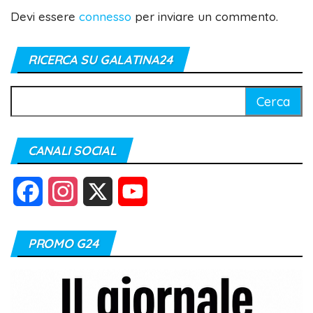
Devi essere
connesso
per inviare un commento.
RICERCA SU GALATINA24
Ricerca
per:
CANALI SOCIAL
F
I
X
Y
a
n
o
PROMO G24
c
s
u
e
t
T
b
a
u