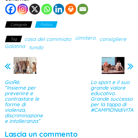
Categoria
Politica
cimitero
casa del commiato
consigliere
Tag
Galatina
tundo
GioRè:
Lo sport e il suo
“Insieme per
grande valore
prevenire e
educativo.
contrastare le
Grande successo
forme di
per la tappa di
violenza,
#CAMPIONIdiVITA
discriminazione
e intolleranza”
Lascia un commento