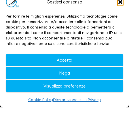
Email:
redazione@galatina24.it
Gestisci consenso
Contatti
–
Disclaimer
Per fornire le migliori esperienze, utilizziamo tecnologie come i
Privacy policy
–
Cookie policy
cookie per memorizzare e/o accedere alle informazioni del
dispositivo. Il consenso a queste tecnologie ci permetterà di
elaborare dati come il comportamento di navigazione o ID unici
su questo sito. Non acconsentire o ritirare il consenso può
© 2020-2026 | Galatina24 ®
influire negativamente su alcune caratteristiche e funzioni.
Testata iscritta al n. 11/2020 Registro della
Accetta
Stampa Tribunale di Lecce
Editore e direttore responsabile:
Nega
Daniele G. Masciullo
Visualizza preferenze
Galatina24 è marchio registrato dal Ministero
delle Imprese
Cookie Policy
Dichiarazione sulla Privacy