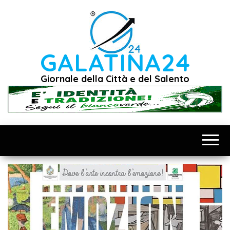
Vai
al
contenuto
GALATINA24
Giornale della Città e del Salento