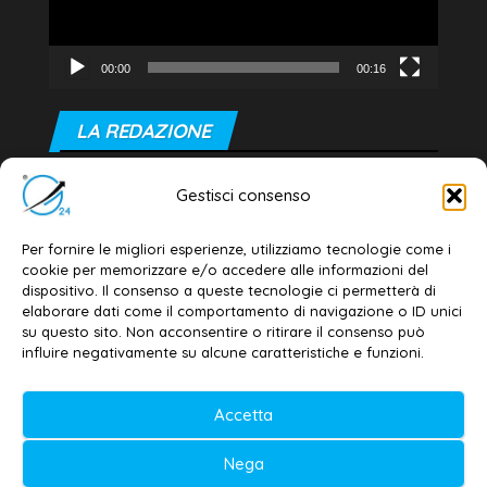
00:00
00:16
LA REDAZIONE
Editore e direttore responsabile:
Gestisci consenso
Dott. Daniele G. Masciullo
Email:
redazione@galatina24.it
Per fornire le migliori esperienze, utilizziamo tecnologie come i
cookie per memorizzare e/o accedere alle informazioni del
Contatti
–
Disclaimer
dispositivo. Il consenso a queste tecnologie ci permetterà di
elaborare dati come il comportamento di navigazione o ID unici
Privacy policy
–
Cookie policy
su questo sito. Non acconsentire o ritirare il consenso può
influire negativamente su alcune caratteristiche e funzioni.
© 2020-2026 | Galatina24 ®
Accetta
Testata iscritta al n. 11/2020 Registro della
Nega
Stampa Tribunale di Lecce