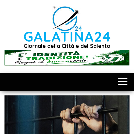
Vai
al
contenuto
GALATINA24
Giornale della Città e del Salento