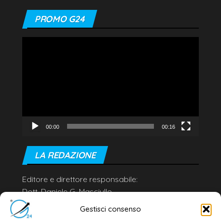
PROMO G24
Video
Player
00:00
00:16
LA REDAZIONE
Editore e direttore responsabile:
Dott. Daniele G. Masciullo
Email:
redazione@galatina24.it
Gestisci consenso