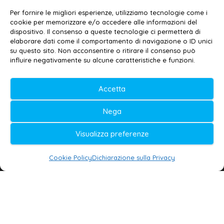
Contatti
–
Disclaimer
Per fornire le migliori esperienze, utilizziamo tecnologie come i
Privacy policy
–
Cookie policy
cookie per memorizzare e/o accedere alle informazioni del
dispositivo. Il consenso a queste tecnologie ci permetterà di
elaborare dati come il comportamento di navigazione o ID unici
su questo sito. Non acconsentire o ritirare il consenso può
© 2020-2026 | Galatina24 ®
influire negativamente su alcune caratteristiche e funzioni.
Testata iscritta al n. 11/2020 Registro della
Accetta
Stampa Tribunale di Lecce
Editore e direttore responsabile:
Nega
Daniele G. Masciullo
Visualizza preferenze
Galatina24 è marchio registrato dal Ministero
delle Imprese
Cookie Policy
Dichiarazione sulla Privacy