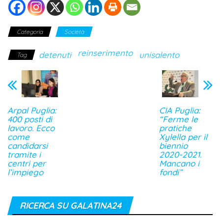
Categoria
Società
reinserimento
detenuti
unisalento
Tag
Arpal Puglia:
CIA Puglia:
400 posti di
“Ferme le
lavoro. Ecco
pratiche
come
Xylella per il
candidarsi
biennio
tramite i
2020-2021.
centri per
Mancano i
l’impiego
fondi”
RICERCA SU GALATINA24