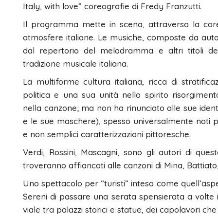
Italy, with love” coreografie di Fredy Franzutti.
Il programma mette in scena, attraverso la coreogr
atmosfere italiane. Le musiche, composte da autori i
dal repertorio del melodramma e altri titoli de
tradizione musicale italiana.
La multiforme cultura italiana, ricca di stratific
politica e una sua unità nello spirito risorgim
nella canzone; ma non ha rinunciato alle sue identit
e le sue maschere), spesso universalmente noti pe
e non semplici caratterizzazioni pittoresche.
Verdi, Rossini, Mascagni, sono gli autori di ques
troveranno affiancati alle canzoni di Mina, Battiato, 
Uno spettacolo per “turisti” inteso come quell’asp
Sereni di passare una serata spensierata a volte 
viale tra palazzi storici e statue, dei capolavori ch