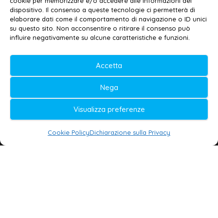
Privacy policy
–
Cookie policy
cookie per memorizzare e/o accedere alle informazioni del
dispositivo. Il consenso a queste tecnologie ci permetterà di
elaborare dati come il comportamento di navigazione o ID unici
su questo sito. Non acconsentire o ritirare il consenso può
© 2020-2026 | Galatina24 ®
influire negativamente su alcune caratteristiche e funzioni.
Testata iscritta al n. 11/2020 Registro della
Accetta
Stampa Tribunale di Lecce
Editore e direttore responsabile:
Nega
Daniele G. Masciullo
Visualizza preferenze
Galatina24 è marchio registrato dal Ministero
delle Imprese
Cookie Policy
Dichiarazione sulla Privacy