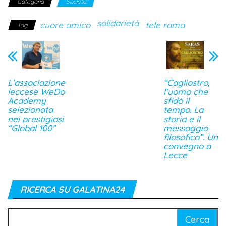
Categoria
Società
solidarietà
cuore amico
tele rama
Tag
L’associazione
“Cagliostro,
leccese WeDo
l’uomo che
Academy
sfidò il
selezionata
tempo. La
nei prestigiosi
storia e il
“Global 100”
messaggio
filosofico”. Un
convegno a
Lecce
RICERCA SU GALATINA24
Ricerca