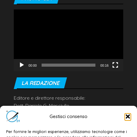
Video
Player
00:00
00:16
LA REDAZIONE
Editore e direttore responsabile:
Dott. Daniele G. Masciullo
Email:
redazione@galatina24.it
Gestisci consenso
Contatti
–
Disclaimer
Per fornire le migliori esperienze, utilizziamo tecnologie come i