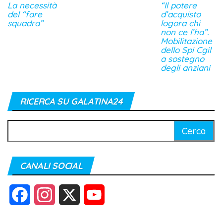
La necessità
“Il potere
del “fare
d’acquisto
squadra”
logora chi
non ce l’ha”.
Mobilitazione
dello Spi Cgil
a sostegno
degli anziani
RICERCA SU GALATINA24
Ricerca
per:
CANALI SOCIAL
F
I
X
Y
a
n
o