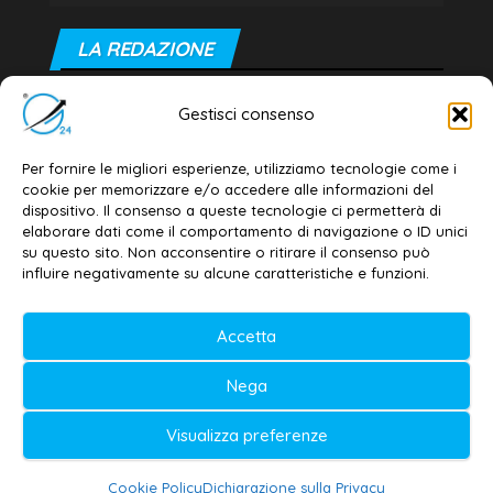
LA REDAZIONE
Editore e direttore responsabile:
Gestisci consenso
Dott. Daniele G. Masciullo
Email:
redazione@galatina24.it
Per fornire le migliori esperienze, utilizziamo tecnologie come i
cookie per memorizzare e/o accedere alle informazioni del
Contatti
–
Disclaimer
dispositivo. Il consenso a queste tecnologie ci permetterà di
elaborare dati come il comportamento di navigazione o ID unici
Privacy policy
–
Cookie policy
su questo sito. Non acconsentire o ritirare il consenso può
influire negativamente su alcune caratteristiche e funzioni.
© 2020-2026 | Galatina24 ®
Accetta
Testata iscritta al n. 11/2020 Registro della
Nega
Stampa Tribunale di Lecce
Editore e direttore responsabile:
Visualizza preferenze
Daniele G. Masciullo
Cookie Policy
Dichiarazione sulla Privacy