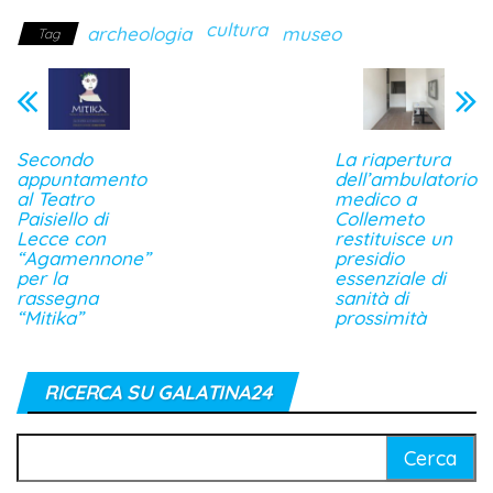
cultura
archeologia
museo
Tag
Secondo
La riapertura
appuntamento
dell’ambulatorio
al Teatro
medico a
Paisiello di
Collemeto
Lecce con
restituisce un
“Agamennone”
presidio
per la
essenziale di
rassegna
sanità di
“Mitika”
prossimità
RICERCA SU GALATINA24
Ricerca
per: