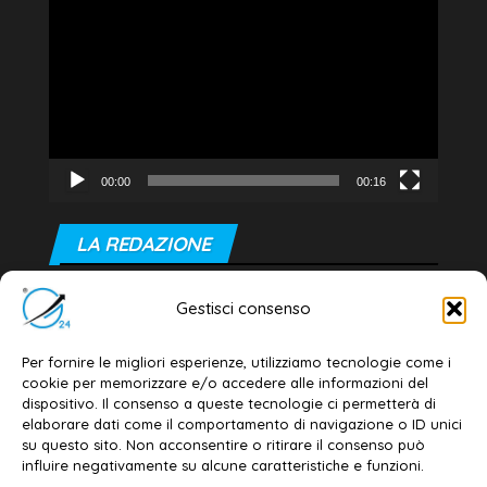
Player
00:00
00:16
LA REDAZIONE
Editore e direttore responsabile:
Gestisci consenso
Dott. Daniele G. Masciullo
Email:
redazione@galatina24.it
Per fornire le migliori esperienze, utilizziamo tecnologie come i
cookie per memorizzare e/o accedere alle informazioni del
Contatti
–
Disclaimer
dispositivo. Il consenso a queste tecnologie ci permetterà di
elaborare dati come il comportamento di navigazione o ID unici
Privacy policy
–
Cookie policy
su questo sito. Non acconsentire o ritirare il consenso può
influire negativamente su alcune caratteristiche e funzioni.