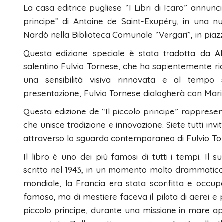
La casa editrice pugliese “I Libri di Icaro” annunc
principe” di Antoine de Saint-Exupéry, in una nu
Nardò nella Biblioteca Comunale “Vergari”, in piazze
Questa edizione speciale è stata tradotta da Albe
salentino Fulvio Tornese, che ha sapientemente ridi
una sensibilità visiva rinnovata e al tempo s
presentazione, Fulvio Tornese dialogherà con Mari
Questa edizione de “Il piccolo principe” rappresent
che unisce tradizione e innovazione. Siete tutti inv
attraverso lo sguardo contemporaneo di Fulvio To
Il libro è uno dei più famosi di tutti i tempi. Il 
scritto nel 1943, in un momento molto drammatico d
mondiale, la Francia era stata sconfitta e occup
famoso, ma di mestiere faceva il pilota di aerei e 
piccolo principe, durante una missione in mare ap