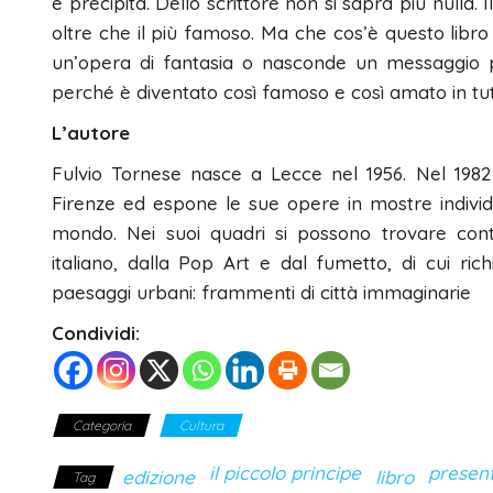
e precipita. Dello scrittore non si saprà più nulla. I
oltre che il più famoso. Ma che cos’è questo libr
un’opera di fantasia o nasconde un messaggio p
perché è diventato così famoso e così amato in tut
L’autore
Fulvio Tornese nasce a Lecce nel 1956. Nel 1982 si
Firenze ed espone le sue opere in mostre individua
mondo. Nei suoi quadri si possono trovare cont
italiano, dalla Pop Art e dal fumetto, di cui ri
paesaggi urbani: frammenti di città immaginarie
Condividi:
Categoria
Cultura
il piccolo principe
presen
edizione
libro
Tag