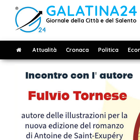
Vai
GALATINA24
al
Giornale della Città e del Salento
contenuto
Attualità
Cronaca
Politica
Eco