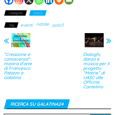
Categoria
Eventi
natale
eventi
polo3
Tag
“Creazione e
Dialoghi,
conoscenza”:
danza e
mostra d’arte
musica per il
di Francesco
progetto
Palazzo a
“Matrie” di
Galatina
UASC alle
Officine
Cantelmo
RICERCA SU GALATINA24