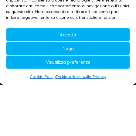
dispositivo. Il consenso a queste tecnologie ci permetterà di
elaborare dati come il comportamento di navigazione o ID unici
Privacy policy
–
Cookie policy
su questo sito. Non acconsentire o ritirare il consenso può
influire negativamente su alcune caratteristiche e funzioni.
© 2020-2026 | Galatina24 ®
Accetta
Testata iscritta al n. 11/2020 Registro della
Nega
Stampa Tribunale di Lecce
Editore e direttore responsabile:
Visualizza preferenze
Daniele G. Masciullo
Cookie Policy
Dichiarazione sulla Privacy
Galatina24 è marchio registrato dal Ministero
delle Imprese