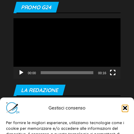
PROMO G24
Video
Player
00:00
00:16
LA REDAZIONE
Editore e direttore responsabile:
Gestisci consenso
Dott. Daniele G. Masciullo
Email:
redazione@galatina24.it
Per fornire le migliori esperienze, utilizziamo tecnologie come i
cookie per memorizzare e/o accedere alle informazioni del
Contatti
–
Disclaimer