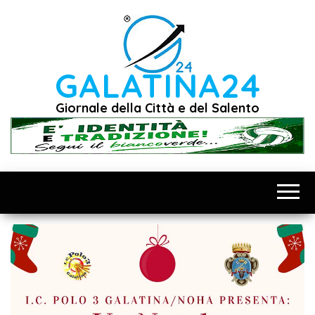
Vai
al
contenuto
GALATINA24
Giornale della Città e del Salento