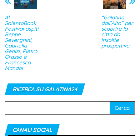
Al
“Galatina
SalentoBook
dall’Alto” per
Festival ospiti
scoprire la
Beppe
città da
Severgnini,
insolite
Gabriella
prospettive
Genisi, Pietro
Grasso e
Francesco
Mandoi
RICERCA SU GALATINA24
Ricerca
per:
CANALI SOCIAL