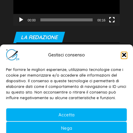
00:00
00:16
LA REDAZIONE
Editore e direttore responsabile:
Gestisci consenso
Dott. Daniele G. Masciullo
Email:
redazione@galatina24.it
Per fornire le migliori esperienze, utilizziamo tecnologie come i
cookie per memorizzare e/o accedere alle informazioni del
Contatti
–
Disclaimer
dispositivo. Il consenso a queste tecnologie ci permetterà di
elaborare dati come il comportamento di navigazione o ID unici
Privacy policy
–
Cookie policy
su questo sito. Non acconsentire o ritirare il consenso può
influire negativamente su alcune caratteristiche e funzioni.
© 2020-2026 | Galatina24 ®
Accetta
Testata iscritta al n. 11/2020 Registro della
Nega
Stampa Tribunale di Lecce