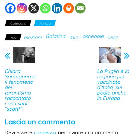
Categoria
Politica
Galatina
ospedale
elezioni
mrs
viva
Tag
Chiara
La Puglia è la
Samugheo e
regione più
il fenomeno
vaccinata
del
d’Italia, sul
tarantismo
podio anche
raccontato
in Europa
con i suoi
“scatti”
Lascia un commento
Devi essere
connesso
per inviare un commento.