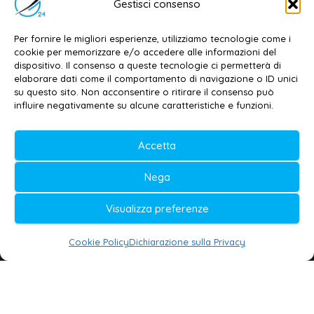
Email:
redazione@galatina24.it
Gestisci consenso
Contatti
–
Disclaimer
Per fornire le migliori esperienze, utilizziamo tecnologie come i
Privacy policy
–
Cookie policy
cookie per memorizzare e/o accedere alle informazioni del
dispositivo. Il consenso a queste tecnologie ci permetterà di
elaborare dati come il comportamento di navigazione o ID unici
su questo sito. Non acconsentire o ritirare il consenso può
© 2020-2026 | Galatina24 ®
influire negativamente su alcune caratteristiche e funzioni.
Testata iscritta al n. 11/2020 Registro della
Accetta
Stampa Tribunale di Lecce
Editore e direttore responsabile:
Nega
Daniele G. Masciullo
Visualizza preferenze
Galatina24 è marchio registrato dal Ministero
delle Imprese
Cookie Policy
Dichiarazione sulla Privacy