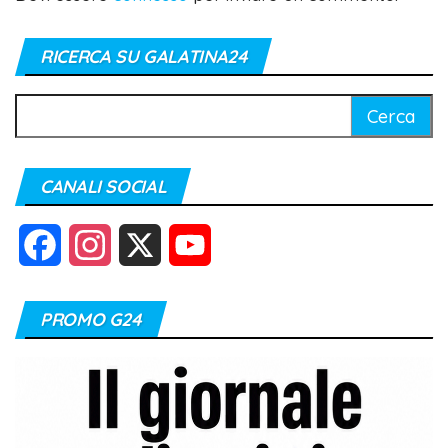
RICERCA SU GALATINA24
Ricerca
per:
CANALI SOCIAL
F
I
X
Y
a
n
o
PROMO G24
c
s
u
e
t
T
b
a
u