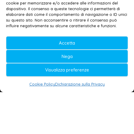
cookie per memorizzare e/o accedere alle informazioni del
Contatti
–
Disclaimer
dispositivo. Il consenso a queste tecnologie ci permetterà di
elaborare dati come il comportamento di navigazione o ID unici
Privacy policy
–
Cookie policy
su questo sito. Non acconsentire o ritirare il consenso può
influire negativamente su alcune caratteristiche e funzioni.
© 2020-2026 | Galatina24 ®
Accetta
Testata iscritta al n. 11/2020 Registro della
Nega
Stampa Tribunale di Lecce
Editore e direttore responsabile:
Visualizza preferenze
Daniele G. Masciullo
Cookie Policy
Dichiarazione sulla Privacy
Galatina24 è marchio registrato dal Ministero
delle Imprese