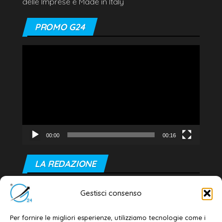
delle Imprese e Made in Italy
PROMO G24
Video
Player
00:00
00:16
LA REDAZIONE
Editore e direttore responsabile:
Gestisci consenso
Dott. Daniele G. Masciullo
Email:
redazione@galatina24.it
Per fornire le migliori esperienze, utilizziamo tecnologie come i