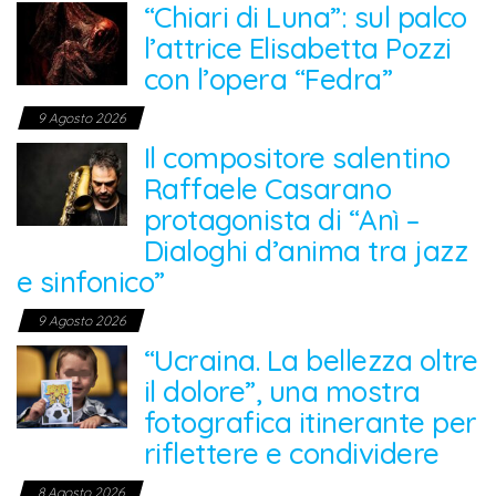
“Chiari di Luna”: sul palco
l’attrice Elisabetta Pozzi
con l’opera “Fedra”
9 Agosto 2026
Il compositore salentino
Raffaele Casarano
protagonista di “Anì –
Dialoghi d’anima tra jazz
e sinfonico”
9 Agosto 2026
“Ucraina. La bellezza oltre
il dolore”, una mostra
fotografica itinerante per
riflettere e condividere
8 Agosto 2026