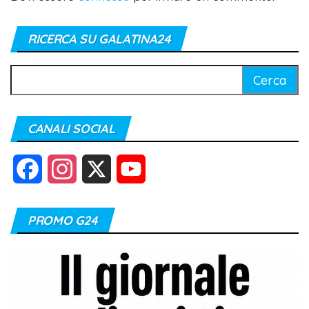
RICERCA SU GALATINA24
Ricerca
per:
CANALI SOCIAL
F
I
X
Y
a
n
o
PROMO G24
c
s
u
e
t
T
b
a
u