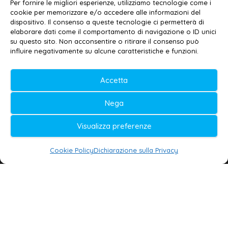
Email:
redazione@galatina24.it
Per fornire le migliori esperienze, utilizziamo tecnologie come i
cookie per memorizzare e/o accedere alle informazioni del
Contatti
–
Disclaimer
dispositivo. Il consenso a queste tecnologie ci permetterà di
elaborare dati come il comportamento di navigazione o ID unici
Privacy policy
–
Cookie policy
su questo sito. Non acconsentire o ritirare il consenso può
influire negativamente su alcune caratteristiche e funzioni.
© 2020-2026 | Galatina24 ®
Accetta
Testata iscritta al n. 11/2020 Registro della
Nega
Stampa Tribunale di Lecce
Editore e direttore responsabile:
Visualizza preferenze
Daniele G. Masciullo
Cookie Policy
Dichiarazione sulla Privacy
Galatina24 è marchio registrato dal Ministero
delle Imprese