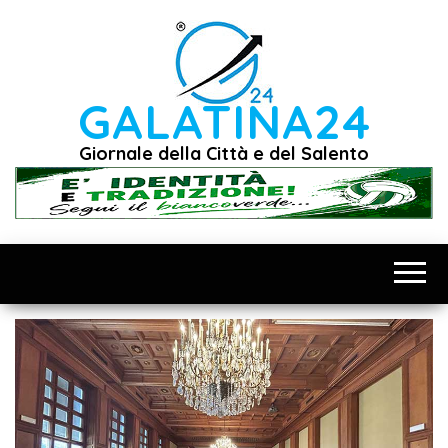
Vai
al
contenuto
GALATINA24
Giornale della Città e del Salento