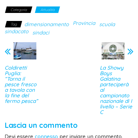
Categoria
Attualità
Provincia
dimensionamento
scuola
Tag
sindacato
sindaci
Coldiretti
La Showy
Puglia:
Boys
“Torna il
Galatina
pesce fresco
parteciperà
a tavola con
al
la fine del
campionato
fermo pesca”
nazionale di I
livello – Serie
C
Lascia un commento
Devi essere
connesso
per inviare un commento.