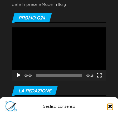
delle Imprese e Made in Italy
PROMO G24
Video
Player
00:00
00:16
LA REDAZIONE
Editore e direttore responsabile:
Gestisci consenso
Dott. Daniele G. Masciullo