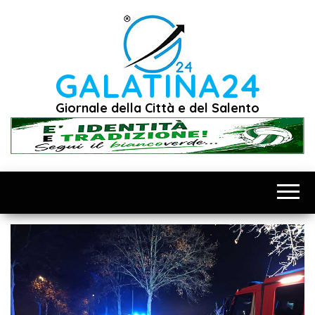
Vai
al
contenuto
GALATINA24
Giornale della Città e del Salento