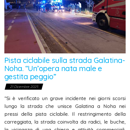
Pista ciclabile sulla strada Galatina-
Noha. “Un’opera nata male e
gestita peggio”
21 Dicembre 2025
“Si è verificato un grave incidente nei giorni scorsi
lungo la strada che unisce Galatina a Noha nei
pressi della pista ciclabile. Il restringimento della
carreggiata, la strada coinvolta da radici, le buche,
la vicinanza di una chiesa e attività commerciali,