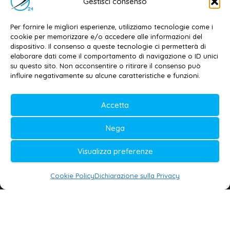
Gestisci consenso
Dott. Daniele G. Masciullo
Email:
redazione@galatina24.it
Per fornire le migliori esperienze, utilizziamo tecnologie come i
cookie per memorizzare e/o accedere alle informazioni del
Contatti
–
Disclaimer
dispositivo. Il consenso a queste tecnologie ci permetterà di
elaborare dati come il comportamento di navigazione o ID unici
Privacy policy
–
Cookie policy
su questo sito. Non acconsentire o ritirare il consenso può
influire negativamente su alcune caratteristiche e funzioni.
© 2020-2026 | Galatina24 ®
Accetta
Testata iscritta al n. 11/2020 Registro della
Nega
Stampa Tribunale di Lecce
Editore e direttore responsabile:
Visualizza preferenze
Daniele G. Masciullo
Cookie Policy
Dichiarazione sulla Privacy
Galatina24 è marchio registrato dal Ministero
delle Imprese