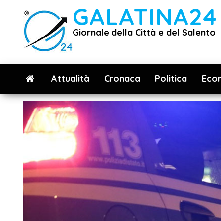
Vai
GALATINA24
al
Giornale della Città e del Salento
contenuto
Attualità
Cronaca
Politica
Eco