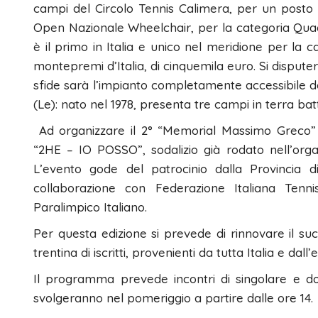
campi del Circolo Tennis Calimera, per un posto
Open Nazionale Wheelchair, per la categoria Quad 
è il primo in Italia e unico nel meridione per la cat
montepremi d’Italia, di cinquemila euro. Si disput
sfide sarà l’impianto completamente accessibile de
(Le): nato nel 1978, presenta tre campi in terra batt
Ad organizzare il 2° “Memorial Massimo Greco” 
“2HE – IO POSSO”, sodalizio già rodato nell’organi
L’evento gode del patrocinio dalla Provincia d
collaborazione con Federazione Italiana Ten
Paralimpico Italiano.
Per questa edizione si prevede di rinnovare il su
trentina di iscritti, provenienti da tutta Italia e dall’
Il programma prevede incontri di singolare e do
svolgeranno nel pomeriggio a partire dalle ore 14.