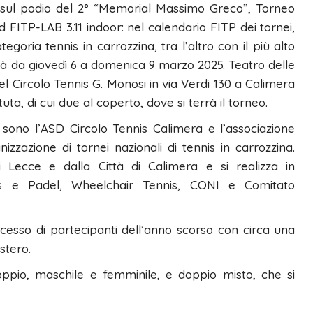
 sul podio del 2° “Memorial Massimo Greco”, Torneo
FITP-LAB 3.11 indoor: nel calendario FITP dei tornei,
egoria tennis in carrozzina, tra l’altro con il più alto
erà da giovedì 6 a domenica 9 marzo 2025. Teatro delle
l Circolo Tennis G. Monosi in via Verdi 130 a Calimera
uta, di cui due al coperto, dove si terrà il torneo.
sono l’ASD Circolo Tennis Calimera e l’associazione
zzazione di tornei nazionali di tennis in carrozzina.
i Lecce e dalla Città di Calimera e si realizza in
nis e Padel, Wheelchair Tennis, CONI e Comitato
ccesso di partecipanti dell’anno scorso con circa una
estero.
ppio, maschile e femminile, e doppio misto, che si