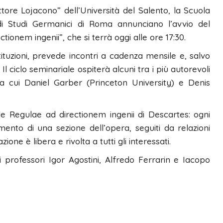
tore Lojacono” dell’Università del Salento, la Scuola
 di Studi Germanici di Roma annunciano l’avvio del
ionem ingenii”, che si terrà oggi alle ore 17:30.
istituzioni, prevede incontri a cadenza mensile e, salvo
. Il ciclo seminariale ospiterà alcuni tra i più autorevoli
tra cui Daniel Garber (Princeton University) e Denis
elle Regulae ad directionem ingenii di Descartes: ogni
to di una sezione dell’opera, seguiti da relazioni
ione è libera e rivolta a tutti gli interessati.
i professori Igor Agostini, Alfredo Ferrarin e Iacopo