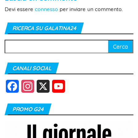
Devi essere
connesso
per inviare un commento.
RICERCA SU GALATINA24
Ricerca
per:
CANALI SOCIAL
F
I
X
Y
a
n
o
PROMO G24
c
s
u
e
t
T