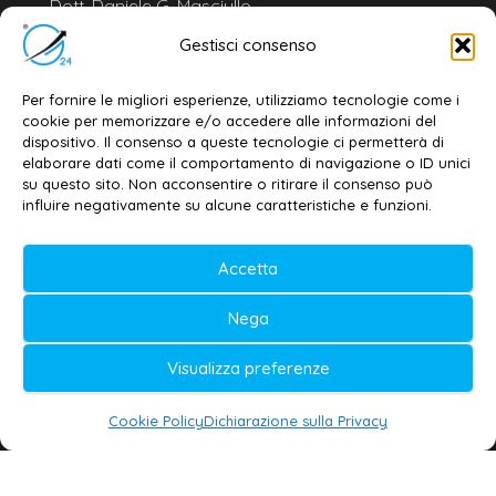
Dott. Daniele G. Masciullo
Email:
redazione@galatina24.it
Gestisci consenso
Contatti
–
Disclaimer
Per fornire le migliori esperienze, utilizziamo tecnologie come i
Privacy policy
–
Cookie policy
cookie per memorizzare e/o accedere alle informazioni del
dispositivo. Il consenso a queste tecnologie ci permetterà di
elaborare dati come il comportamento di navigazione o ID unici
su questo sito. Non acconsentire o ritirare il consenso può
© 2020-2026 | Galatina24 ®
influire negativamente su alcune caratteristiche e funzioni.
Testata iscritta al n. 11/2020 Registro della
Accetta
Stampa Tribunale di Lecce
Editore e direttore responsabile:
Nega
Daniele G. Masciullo
Visualizza preferenze
Galatina24 è marchio registrato dal Ministero
delle Imprese
Cookie Policy
Dichiarazione sulla Privacy