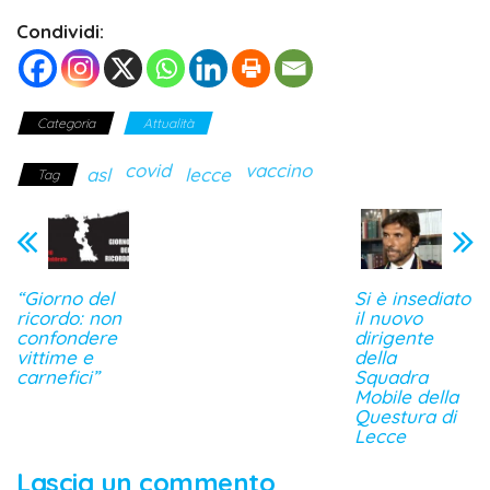
Condividi:
Categoria
Attualità
covid
vaccino
asl
lecce
Tag
“Giorno del
Si è insediato
ricordo: non
il nuovo
confondere
dirigente
vittime e
della
carnefici”
Squadra
Mobile della
Questura di
Lecce
Lascia un commento