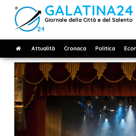
Vai
GALATINA24
al
Giornale della Città e del Salento
contenuto
Attualità
Cronaca
Politica
Eco