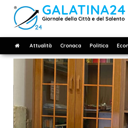
Vai
GALATINA24
al
Giornale della Città e del Salento
contenuto
Attualità
Cronaca
Politica
Eco