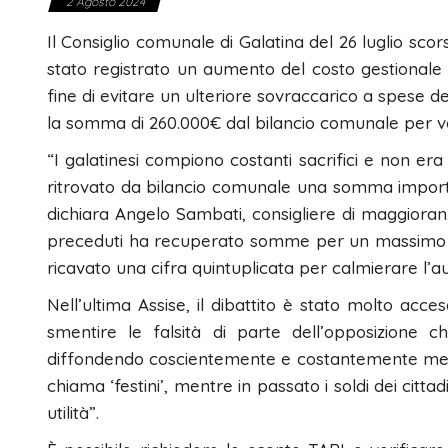
2 Agosto 2024
Il Consiglio comunale di Galatina del 26 luglio scor
stato registrato un aumento del costo gestionale 
fine di evitare un ulteriore sovraccarico a spese d
la somma di 260.000€ dal bilancio comunale per venir
“I galatinesi compiono costanti sacrifici e non era 
ritrovato da bilancio comunale una somma importa
dichiara Angelo Sambati, consigliere di maggioran
preceduti ha recuperato somme per un massimo d
ricavato una cifra quintuplicata per calmierare l’
Nell’ultima Assise, il dibattito è stato molto acces
smentire le falsità di parte dell’opposizione 
diffondendo coscientemente e costantemente men
chiama ‘festini’, mentre in passato i soldi dei citt
utilità”.