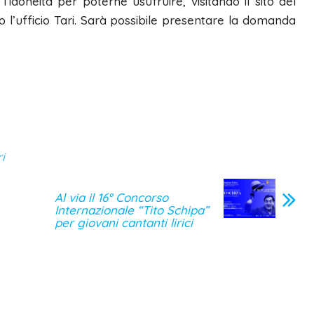
l’idoneità per poterne usufruire, visitando il sito del
 l’ufficio Tari. Sarà possibile presentare la domanda
ri
Al via il 16° Concorso
Internazionale “Tito Schipa”
per giovani cantanti lirici