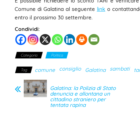
È possibile richiedere lo sconto TARI e verificare 
Comune di Galatina al seguente
link
o contattando
entro il prossimo 30 settembre.
Condividi:
Categoria
Politica
consiglio
sambati
comune
Galatina
ta
Tag
Galatina: la Polizia di Stato
denuncia e allontana un
cittadino straniero per
tentata rapina