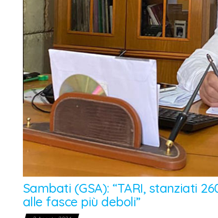
Sambati (GSA): “TARI, stanziati 2
alle fasce più deboli”