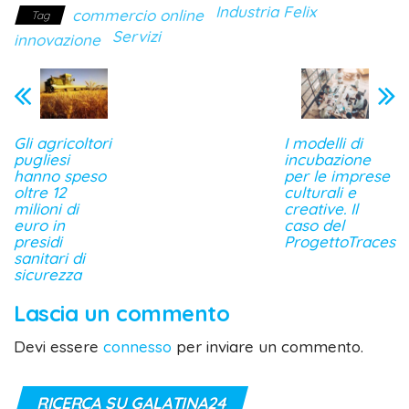
Industria Felix
commercio online
Tag
Servizi
innovazione
Gli agricoltori
I modelli di
pugliesi
incubazione
hanno speso
per le imprese
oltre 12
culturali e
milioni di
creative. Il
euro in
caso del
presidi
ProgettoTraces
sanitari di
sicurezza
Lascia un commento
Devi essere
connesso
per inviare un commento.
RICERCA SU GALATINA24