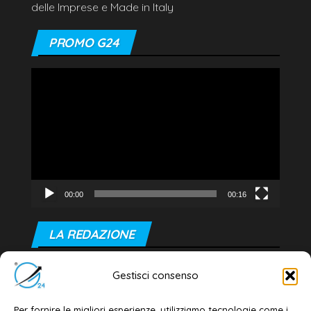
delle Imprese e Made in Italy
PROMO G24
Video
Player
00:00
00:16
LA REDAZIONE
Editore e direttore responsabile:
Gestisci consenso
Dott. Daniele G. Masciullo
Email:
redazione@galatina24.it
Per fornire le migliori esperienze, utilizziamo tecnologie come i