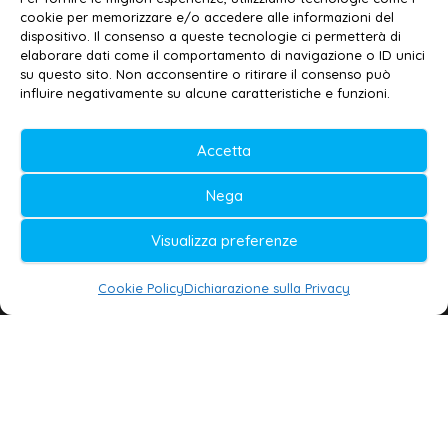
cookie per memorizzare e/o accedere alle informazioni del
Contatti
–
Disclaimer
dispositivo. Il consenso a queste tecnologie ci permetterà di
elaborare dati come il comportamento di navigazione o ID unici
Privacy policy
–
Cookie policy
su questo sito. Non acconsentire o ritirare il consenso può
influire negativamente su alcune caratteristiche e funzioni.
© 2020-2026 | Galatina24 ®
Accetta
Testata iscritta al n. 11/2020 Registro della
Nega
Stampa Tribunale di Lecce
Editore e direttore responsabile:
Visualizza preferenze
Daniele G. Masciullo
Cookie Policy
Dichiarazione sulla Privacy
Galatina24 è marchio registrato dal Ministero
delle Imprese