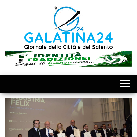
Vai
al
contenuto
GALATINA24
Giornale della Città e del Salento