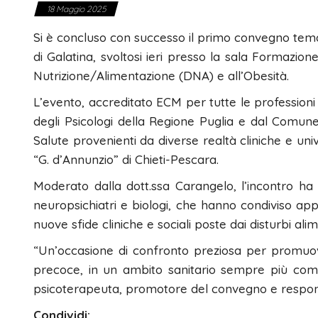
18 Maggio 2025
Si è concluso con successo il primo convegno tem
di Galatina, svoltosi ieri presso la sala Formazione
Nutrizione/Alimentazione (DNA) e all’Obesità.
L’evento, accreditato ECM per tutte le professioni 
degli Psicologi della Regione Puglia e dal Comune d
Salute provenienti da diverse realtà cliniche e unive
“G. d’Annunzio” di Chieti-Pescara.
Moderato dalla dott.ssa Carangelo, l’incontro ha v
neuropsichiatri e biologi, che hanno condiviso appro
nuove sfide cliniche e sociali poste dai disturbi alim
“Un’occasione di confronto preziosa per promuov
precoce, in un ambito sanitario sempre più compl
psicoterapeuta, promotore del convegno e responsa
Condividi: