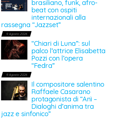
brasiliano, funk, afro-
beat con ospiti
internazionali alla
rassegna “Jazzset”
9 Agosto 2026
“Chiari di Luna”: sul
palco l’attrice Elisabetta
Pozzi con l’opera
“Fedra”
9 Agosto 2026
Il compositore salentino
Raffaele Casarano
protagonista di “Anì –
Dialoghi d’anima tra
jazz e sinfonico”