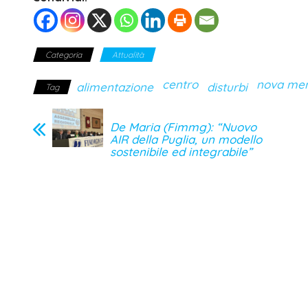
Categoria
Attualità
centro
nova men
alimentazione
disturbi
Tag
De Maria (Fimmg): “Nuovo
AIR della Puglia, un modello
sostenibile ed integrabile”