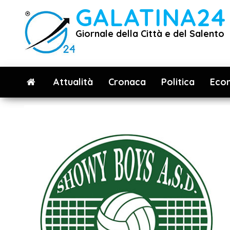
Vai
GALATINA24
al
Giornale della Città e del Salento
contenuto
Attualità
Cronaca
Politica
Eco