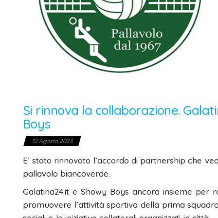
Si rinnova la collaborazione. Gal
Boys
12 Agosto 2023
E’ stato rinnovato l’accordo di partnership che ved
pallavolo biancoverde.
Galatina24.it e Showy Boys ancora insieme per r
promuovere l’attività sportiva della prima squadra 
sociali e le iniziative collaterali organizzati in cit