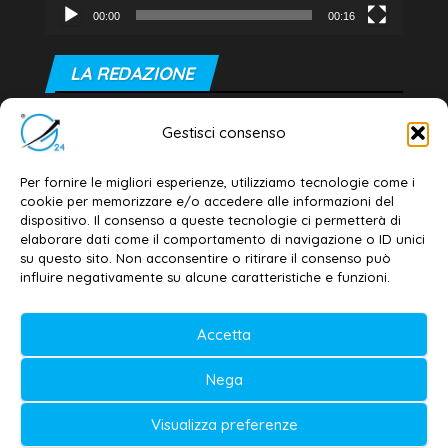
00:00
00:16
LA REDAZIONE
Editore e direttore responsabile:
Gestisci consenso
Dott. Daniele G. Masciullo
Email:
redazione@galatina24.it
Per fornire le migliori esperienze, utilizziamo tecnologie come i
cookie per memorizzare e/o accedere alle informazioni del
Contatti
–
Disclaimer
dispositivo. Il consenso a queste tecnologie ci permetterà di
elaborare dati come il comportamento di navigazione o ID unici
Privacy policy
–
Cookie policy
su questo sito. Non acconsentire o ritirare il consenso può
influire negativamente su alcune caratteristiche e funzioni.
© 2020-2026 | Galatina24 ®
Accetta
Testata iscritta al n. 11/2020 Registro della
Nega
Stampa Tribunale di Lecce
Editore e direttore responsabile:
Visualizza preferenze