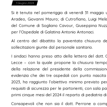
1 Giugno 2024
Si è tenuta nel pomeriggio di venerdì 31 maggio un
Aradeo, Giovanni Mauro; di Cutrofiano, Luigi Meli
del Comune di Sogliano Cavour, Giuseppina Nuzza
per l’Ospedale di Galatina Antonio Antonaci.
Al centro del dibattito la paventata chiusura d
sollecitazioni giunte dal personale sanitario.
I sindaci hanno preso atto della lettera del dott
Lecce – con la quale propone la chiusura tempor
della relazione del presidente della commissio
evidenzia che dei tre ospedali con punto nascita (
2023, ha raggiunto l’obiettivo minimo previsto per
requisiti di sicurezza per le partorienti, con sala p
primi cinque mesi del 2024 il reparto di pediatria d
Consapevoli che non sia il dott. Perrone a compi