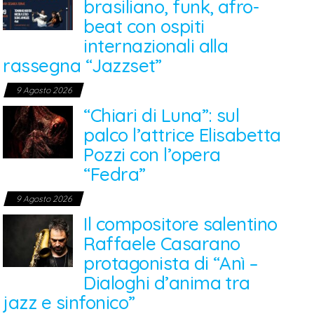
brasiliano, funk, afro-
beat con ospiti
internazionali alla
rassegna “Jazzset”
9 Agosto 2026
“Chiari di Luna”: sul
palco l’attrice Elisabetta
Pozzi con l’opera
“Fedra”
9 Agosto 2026
Il compositore salentino
Raffaele Casarano
protagonista di “Anì –
Dialoghi d’anima tra
jazz e sinfonico”