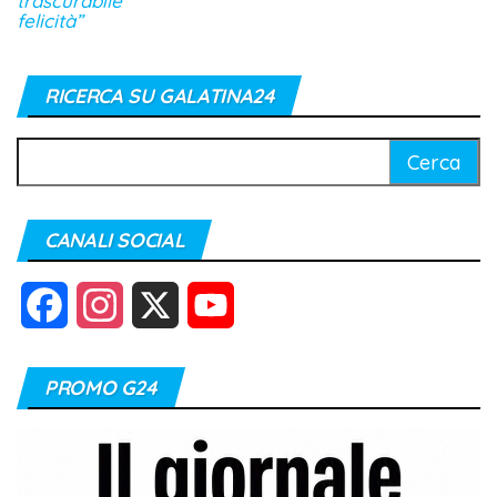
trascurabile
felicità”
RICERCA SU GALATINA24
Ricerca
per:
CANALI SOCIAL
F
I
X
Y
a
n
o
PROMO G24
c
s
u
e
t
T
b
a
u