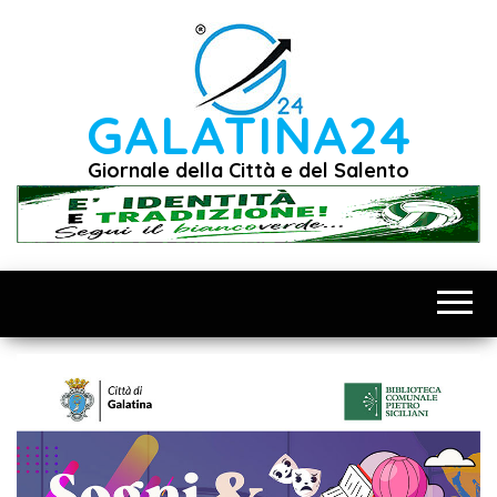
Vai
al
contenuto
GALATINA24
Giornale della Città e del Salento