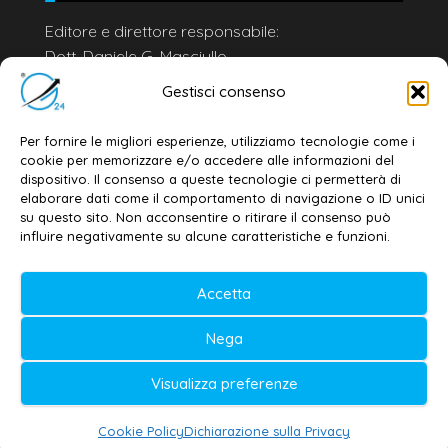
Editore e direttore responsabile:
Dott. Daniele G. Masciullo
Email:
redazione@galatina24.it
Gestisci consenso
Contatti
–
Disclaimer
Per fornire le migliori esperienze, utilizziamo tecnologie come i
Privacy policy
–
Cookie policy
cookie per memorizzare e/o accedere alle informazioni del
dispositivo. Il consenso a queste tecnologie ci permetterà di
elaborare dati come il comportamento di navigazione o ID unici
su questo sito. Non acconsentire o ritirare il consenso può
© 2020-2026 | Galatina24 ®
influire negativamente su alcune caratteristiche e funzioni.
Testata iscritta al n. 11/2020 Registro della
Accetta
Stampa Tribunale di Lecce
Editore e direttore responsabile:
Nega
Daniele G. Masciullo
Visualizza preferenze
Galatina24 è marchio registrato dal Ministero
delle Imprese
Cookie Policy
Dichiarazione sulla Privacy