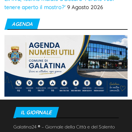
tenere aperto il mostro?'
9 Agosto 2026
AGENDA
IL GIORNALE
Galatina24
®
– Giornale della Città e del Salento