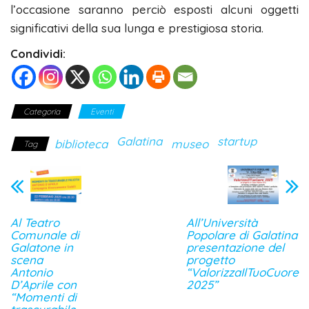
l’occasione saranno perciò esposti alcuni oggetti
significativi della sua lunga e prestigiosa storia.
Condividi:
Categoria
Eventi
Galatina
startup
biblioteca
museo
Tag
Al Teatro
All’Università
Comunale di
Popolare di Galatina
Galatone in
presentazione del
scena
progetto
Antonio
“ValorizzaIlTuoCuore
D’Aprile con
2025”
“Momenti di