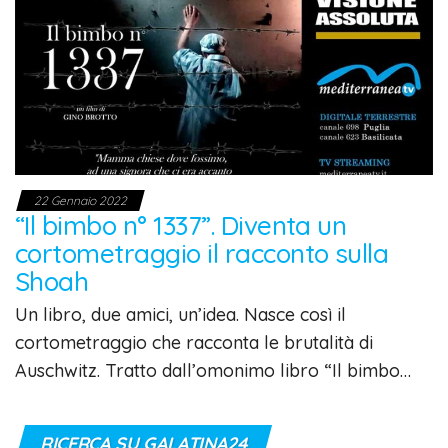
22 Gennaio 2022
“Il bimbo n° 1337”. Diventa un
cortometraggio il racconto sulla
Shoah
Un libro, due amici, un’idea. Nasce così il
cortometraggio che racconta le brutalità di
Auschwitz. Tratto dall’omonimo libro “Il bimbo…
RICERCA SU GALATINA24