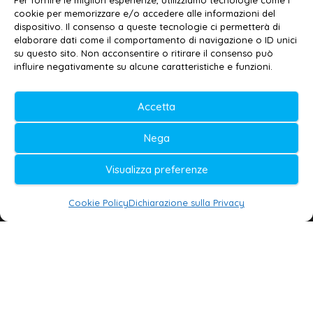
Per fornire le migliori esperienze, utilizziamo tecnologie come i
cookie per memorizzare e/o accedere alle informazioni del
Contatti
–
Disclaimer
dispositivo. Il consenso a queste tecnologie ci permetterà di
elaborare dati come il comportamento di navigazione o ID unici
Privacy policy
–
Cookie policy
su questo sito. Non acconsentire o ritirare il consenso può
influire negativamente su alcune caratteristiche e funzioni.
© 2020-2026 | Galatina24 ®
Accetta
Testata iscritta al n. 11/2020 Registro della
Nega
Stampa Tribunale di Lecce
Editore e direttore responsabile:
Visualizza preferenze
Daniele G. Masciullo
Cookie Policy
Dichiarazione sulla Privacy
Galatina24 è marchio registrato dal Ministero
delle Imprese