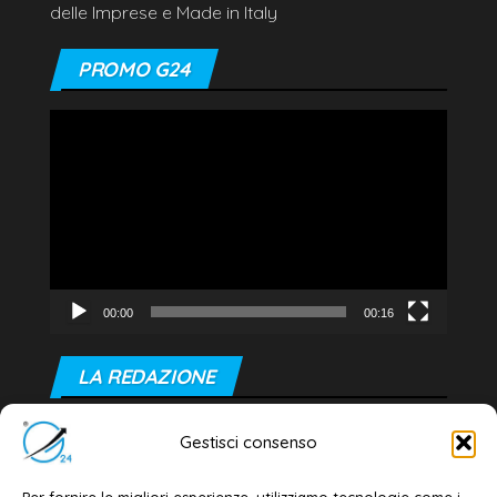
delle Imprese e Made in Italy
PROMO G24
Video
Player
00:00
00:16
LA REDAZIONE
Editore e direttore responsabile:
Gestisci consenso
Dott. Daniele G. Masciullo
Email:
redazione@galatina24.it