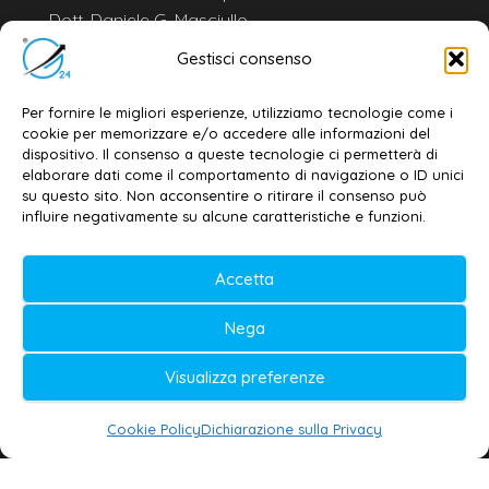
Dott. Daniele G. Masciullo
Email:
redazione@galatina24.it
Gestisci consenso
Contatti
–
Disclaimer
Per fornire le migliori esperienze, utilizziamo tecnologie come i
Privacy policy
–
Cookie policy
cookie per memorizzare e/o accedere alle informazioni del
dispositivo. Il consenso a queste tecnologie ci permetterà di
elaborare dati come il comportamento di navigazione o ID unici
su questo sito. Non acconsentire o ritirare il consenso può
© 2020-2026 | Galatina24 ®
influire negativamente su alcune caratteristiche e funzioni.
Testata iscritta al n. 11/2020 Registro della
Accetta
Stampa Tribunale di Lecce
Editore e direttore responsabile:
Nega
Daniele G. Masciullo
Visualizza preferenze
Galatina24 è marchio registrato dal Ministero
delle Imprese
Cookie Policy
Dichiarazione sulla Privacy