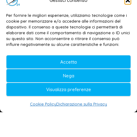
Gestisci consenso
Contatti
–
Disclaimer
Per fornire le migliori esperienze, utilizziamo tecnologie come i
Privacy policy
–
Cookie policy
cookie per memorizzare e/o accedere alle informazioni del
dispositivo. Il consenso a queste tecnologie ci permetterà di
elaborare dati come il comportamento di navigazione o ID unici
su questo sito. Non acconsentire o ritirare il consenso può
© 2020-2026 | Galatina24 ®
influire negativamente su alcune caratteristiche e funzioni.
Testata iscritta al n. 11/2020 Registro della
Accetta
Stampa Tribunale di Lecce
Editore e direttore responsabile:
Nega
Daniele G. Masciullo
Visualizza preferenze
Galatina24 è marchio registrato dal Ministero
delle Imprese
Cookie Policy
Dichiarazione sulla Privacy