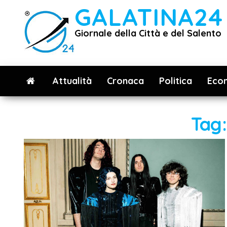
Vai
GALATINA24
al
Giornale della Città e del Salento
contenuto
Attualità
Cronaca
Politica
Eco
Tag