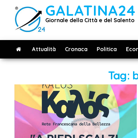
Vai
GALATINA24
al
Giornale della Città e del Salento
contenuto
Attualità
Cronaca
Politica
Eco
Tag:
b