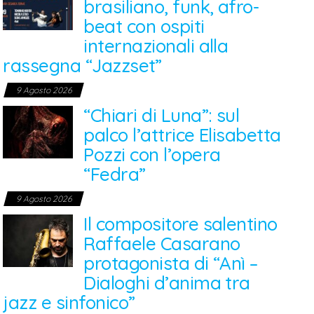
brasiliano, funk, afro-
beat con ospiti
internazionali alla
rassegna “Jazzset”
9 Agosto 2026
“Chiari di Luna”: sul
palco l’attrice Elisabetta
Pozzi con l’opera
“Fedra”
9 Agosto 2026
Il compositore salentino
Raffaele Casarano
protagonista di “Anì –
Dialoghi d’anima tra
jazz e sinfonico”