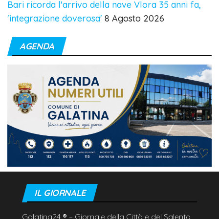
Bari ricorda l'arrivo della nave Vlora 35 anni fa,
'integrazione doverosa'
8 Agosto 2026
AGENDA
IL GIORNALE
Galatina24
®
– Giornale della Città e del Salento