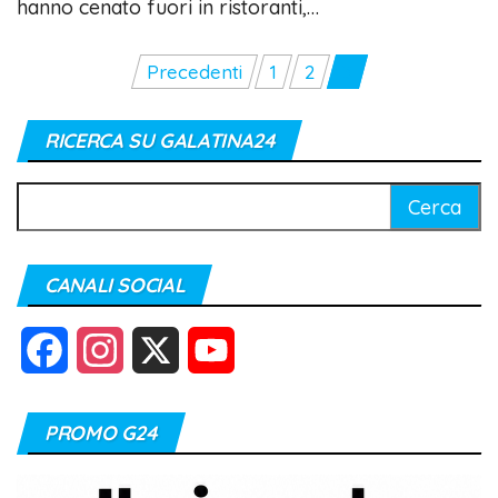
hanno cenato fuori in ristoranti,…
Paginazione
Precedenti
1
2
3
degli
articoli
RICERCA SU GALATINA24
Ricerca
per:
CANALI SOCIAL
F
I
X
Y
a
n
o
PROMO G24
c
s
u
e
t
T