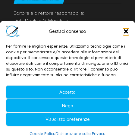
Editore e direttore responsabile:
Dott. Daniele G. Masciullo
Email:
redazione@galatina24.it
Gestisci consenso
Contatti
–
Disclaimer
Per fornire le migliori esperienze, utilizziamo tecnologie come i
Privacy policy
–
Cookie policy
cookie per memorizzare e/o accedere alle informazioni del
dispositivo. Il consenso a queste tecnologie ci permetterà di
elaborare dati come il comportamento di navigazione o ID unici
su questo sito. Non acconsentire o ritirare il consenso può
© 2020-2026 | Galatina24 ®
influire negativamente su alcune caratteristiche e funzioni.
Testata iscritta al n. 11/2020 Registro della
Accetta
Stampa Tribunale di Lecce
Editore e direttore responsabile:
Nega
Daniele G. Masciullo
Visualizza preferenze
Galatina24 è marchio registrato dal Ministero
delle Imprese
Cookie Policy
Dichiarazione sulla Privacy