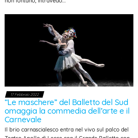
non lontano, intravedo…
17 Febbraio 2022
“Le maschere” del Balletto del Sud
omaggia la commedia dell’arte e il
Carnevale
Il brio carnascialesco entra nel vivo sul palco del