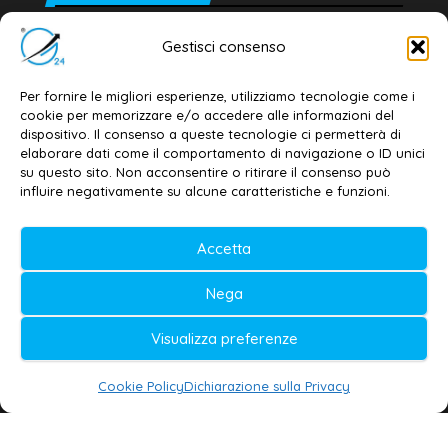
Editore e direttore responsabile:
Gestisci consenso
Dott. Daniele G. Masciullo
Email:
redazione@galatina24.it
Per fornire le migliori esperienze, utilizziamo tecnologie come i
cookie per memorizzare e/o accedere alle informazioni del
Contatti
–
Disclaimer
dispositivo. Il consenso a queste tecnologie ci permetterà di
elaborare dati come il comportamento di navigazione o ID unici
Privacy policy
–
Cookie policy
su questo sito. Non acconsentire o ritirare il consenso può
influire negativamente su alcune caratteristiche e funzioni.
© 2020-2026 | Galatina24 ®
Accetta
Testata iscritta al n. 11/2020 Registro della
Nega
Stampa Tribunale di Lecce
Editore e direttore responsabile:
Visualizza preferenze
Daniele G. Masciullo
Cookie Policy
Dichiarazione sulla Privacy
Galatina24 è marchio registrato dal Ministero
delle Imprese