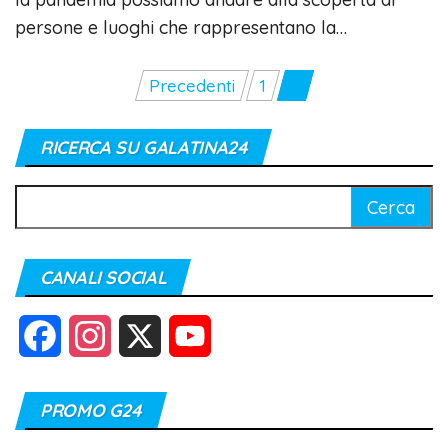
persone e luoghi che rappresentano la…
Paginazione
Precedenti
1
2
degli
articoli
RICERCA SU GALATINA24
Ricerca
per:
CANALI SOCIAL
F
I
X
Y
a
n
o
PROMO G24
c
s
u