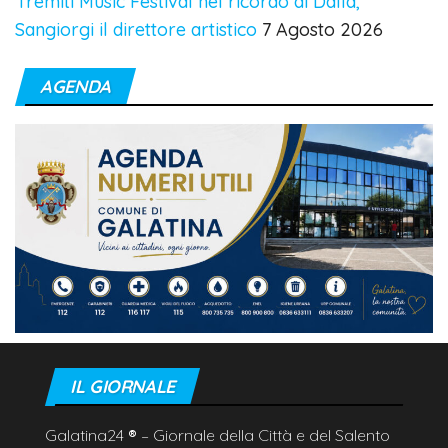
Tremiti Music Festival nel ricordo di Dalla,
Sangiorgi il direttore artistico
7 Agosto 2026
AGENDA
IL GIORNALE
Galatina24
®
– Giornale della Città e del Salento