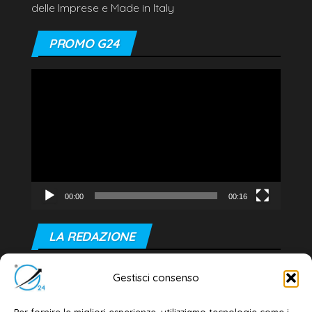
delle Imprese e Made in Italy
PROMO G24
Video
Player
00:00
00:16
LA REDAZIONE
Editore e direttore responsabile:
Gestisci consenso
Dott. Daniele G. Masciullo
Email:
redazione@galatina24.it