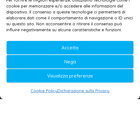
Per fornire le migliori esperienze, utilizziamo tecnologie come i
cookie per memorizzare e/o accedere alle informazioni del
Contatti
–
Disclaimer
dispositivo. Il consenso a queste tecnologie ci permetterà di
elaborare dati come il comportamento di navigazione o ID unici
Privacy policy
–
Cookie policy
su questo sito. Non acconsentire o ritirare il consenso può
influire negativamente su alcune caratteristiche e funzioni.
© 2020-2026 | Galatina24 ®
Accetta
Testata iscritta al n. 11/2020 Registro della
Nega
Stampa Tribunale di Lecce
Editore e direttore responsabile:
Visualizza preferenze
Daniele G. Masciullo
Cookie Policy
Dichiarazione sulla Privacy
Galatina24 è marchio registrato dal Ministero
delle Imprese