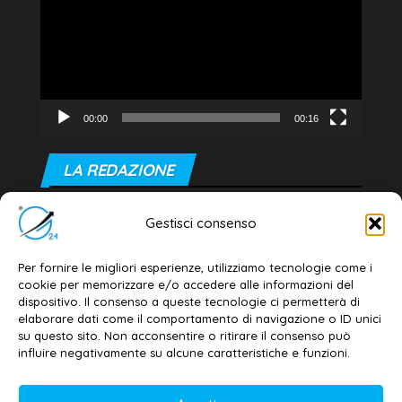
00:00
00:16
LA REDAZIONE
Editore e direttore responsabile:
Gestisci consenso
Dott. Daniele G. Masciullo
Email:
redazione@galatina24.it
Per fornire le migliori esperienze, utilizziamo tecnologie come i
cookie per memorizzare e/o accedere alle informazioni del
Contatti
–
Disclaimer
dispositivo. Il consenso a queste tecnologie ci permetterà di
elaborare dati come il comportamento di navigazione o ID unici
Privacy policy
–
Cookie policy
su questo sito. Non acconsentire o ritirare il consenso può
influire negativamente su alcune caratteristiche e funzioni.
© 2020-2026 | Galatina24 ®