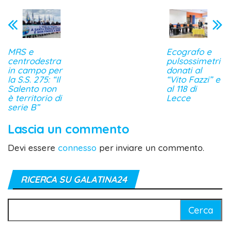
MRS e
Ecografo e
centrodestra
pulsossimetri
in campo per
donati al
la S.S. 275: “Il
“Vito Fazzi” e
Salento non
al 118 di
è territorio di
Lecce
serie B”
Lascia un commento
Devi essere
connesso
per inviare un commento.
RICERCA SU GALATINA24
Ricerca
per: