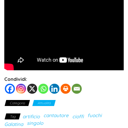
Condividi:
Categoria
Attualità
cantautore
fuochi
artificio
cioffi
Tag
singolo
Galatina