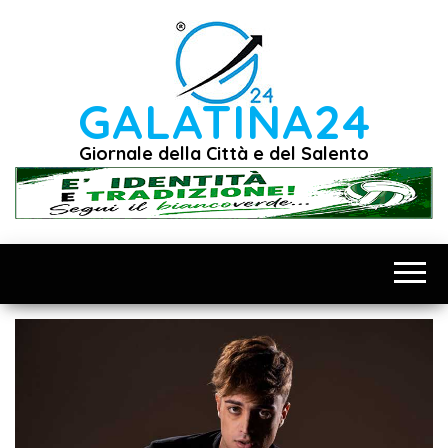
Vai
al
contenuto
GALATINA24
Giornale della Città e del Salento