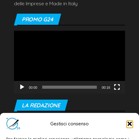
delle Imprese e Made in Italy
PROMO G24
Video
Player
00:00
00:16
LA REDAZIONE
Editore e direttore responsabile:
Gestisci consenso
Dott. Daniele G. Masciullo
Email:
redazione@galatina24.it