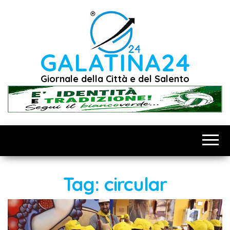
Vai
al
contenuto
GALATINA24
Giornale della Città e del Salento
Tag:
circular