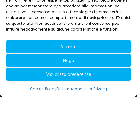
Per fornire le migliori esperienze, utilizziamo tecnologie come i
cookie per memorizzare e/o accedere alle informazioni del
Contatti
–
Disclaimer
dispositivo. Il consenso a queste tecnologie ci permetterà di
elaborare dati come il comportamento di navigazione o ID unici
Privacy policy
–
Cookie policy
su questo sito. Non acconsentire o ritirare il consenso può
influire negativamente su alcune caratteristiche e funzioni.
© 2020-2026 | Galatina24 ®
Accetta
Testata iscritta al n. 11/2020 Registro della
Nega
Stampa Tribunale di Lecce
Editore e direttore responsabile:
Visualizza preferenze
Daniele G. Masciullo
Cookie Policy
Dichiarazione sulla Privacy
Galatina24 è marchio registrato dal Ministero
delle Imprese