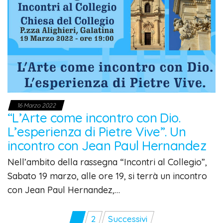
16 Marzo 2022
“L’Arte come incontro con Dio.
L’esperienza di Pietre Vive”. Un
incontro con Jean Paul Hernandez
Nell’ambito della rassegna “Incontri al Collegio”,
Sabato 19 marzo, alle ore 19, si terrà un incontro
con Jean Paul Hernandez,…
Paginazione
1
2
Successivi