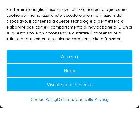
Email:
redazione@galatina24.it
Per fornire le migliori esperienze, utilizziamo tecnologie come i
cookie per memorizzare e/o accedere alle informazioni del
Contatti
–
Disclaimer
dispositivo. Il consenso a queste tecnologie ci permetterà di
elaborare dati come il comportamento di navigazione o ID unici
Privacy policy
–
Cookie policy
su questo sito. Non acconsentire o ritirare il consenso può
influire negativamente su alcune caratteristiche e funzioni.
© 2020-2026 | Galatina24 ®
Accetta
Testata iscritta al n. 11/2020 Registro della
Nega
Stampa Tribunale di Lecce
Editore e direttore responsabile:
Visualizza preferenze
Daniele G. Masciullo
Cookie Policy
Dichiarazione sulla Privacy
Galatina24 è marchio registrato dal Ministero
delle Imprese