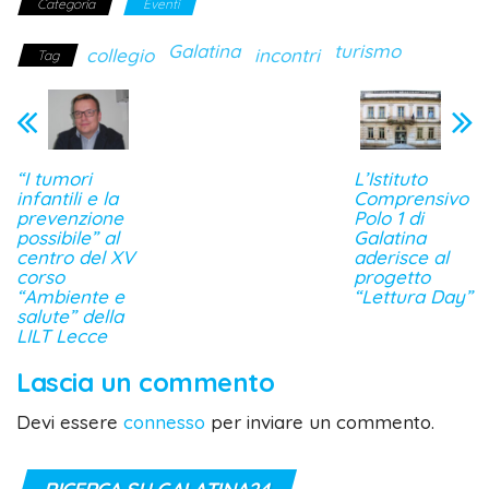
Categoria
Eventi
Galatina
turismo
collegio
incontri
Tag
“I tumori
L’Istituto
infantili e la
Comprensivo
prevenzione
Polo 1 di
possibile” al
Galatina
centro del XV
aderisce al
corso
progetto
“Ambiente e
“Lettura Day”
salute” della
LILT Lecce
Lascia un commento
Devi essere
connesso
per inviare un commento.