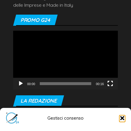
delle Imprese e Made in Italy
PROMO G24
Video
Player
00:00
00:16
LA REDAZIONE
Editore e direttore responsabile:
Gestisci consenso
Dott. Daniele G. Masciullo