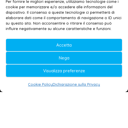
Email:
redazione@galatina24.it
Per fornire le migliori esperienze, utilizziamo tecnologie come i
cookie per memorizzare e/o accedere alle informazioni del
Contatti
–
Disclaimer
dispositivo. Il consenso a queste tecnologie ci permetterà di
elaborare dati come il comportamento di navigazione o ID unici
Privacy policy
–
Cookie policy
su questo sito. Non acconsentire o ritirare il consenso può
influire negativamente su alcune caratteristiche e funzioni.
© 2020-2026 | Galatina24 ®
Accetta
Testata iscritta al n. 11/2020 Registro della
Nega
Stampa Tribunale di Lecce
Editore e direttore responsabile:
Visualizza preferenze
Daniele G. Masciullo
Cookie Policy
Dichiarazione sulla Privacy
Galatina24 è marchio registrato dal Ministero
delle Imprese